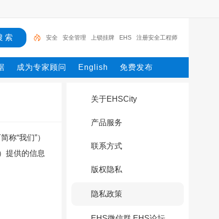
安全
安全管理
上锁挂牌
EHS
注册安全工程师
HSE
PPE
Safety
EHS培训
职业卫生
据
成为专家顾问
English
免费发布
关于EHSCity
产品服务
简称“我们”）
联系方式
”）提供的信息
版权隐私
隐私政策
EHS微信群 EHS论坛