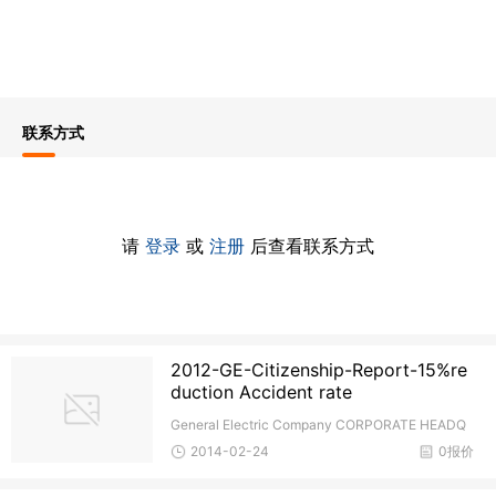
联系方式
请
登录
或
注册
后查看联系方式
2012-GE-Citizenship-Report-15%re
duction Accident rate
General Electric Company CORPORATE HEADQ
UARTERS
2014-02-24
0报价