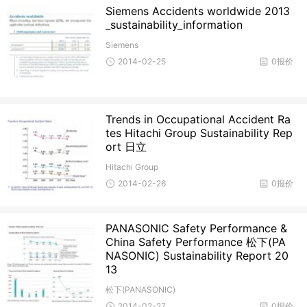
Siemens Accidents worldwide 2013
_sustainability_information
Siemens
2014-02-25
0报价
Trends in Occupational Accident Ra
tes Hitachi Group Sustainability Rep
ort 日立
Hitachi Group
2014-02-26
0报价
PANASONIC Safety Performance &
China Safety Performance 松下(PA
NASONIC) Sustainability Report 20
13
松下(PANASONIC)
2014-02-27
0报价