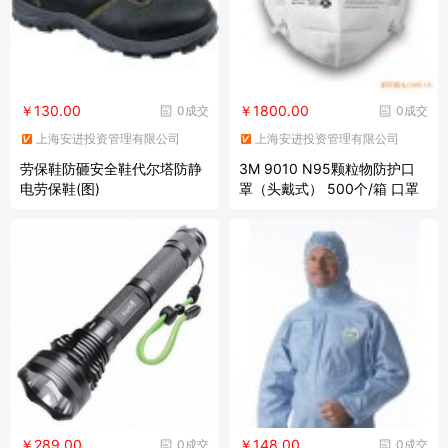
￥130.00
￥1800.00
0成交
0成交
上海安进投资管理有限公司
上海安进投资管理有限公司
劳保鞋防砸安全鞋代尔塔防静
3M 9010 N95颗粒物防护口
电劳保鞋(图)
罩（头戴式） 500个/箱 口罩
防尘口罩
￥289.00
￥148.00
0成交
0成交