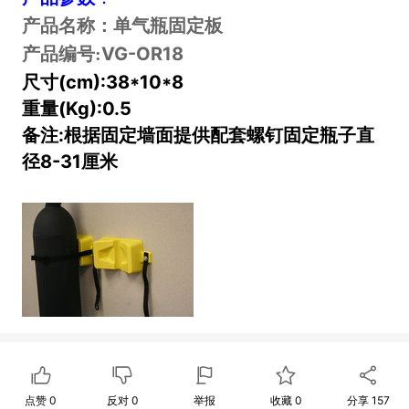
产品名称：单气瓶固定板
VG-OR18
产品编号:
尺寸(cm):
38*10*8
重量(Kg):
0.5
备注:
根据固定墙面提供配套螺钉
固定瓶子直
径8-31厘米
点赞
0
反对
0
举报
收藏
0
分享
157