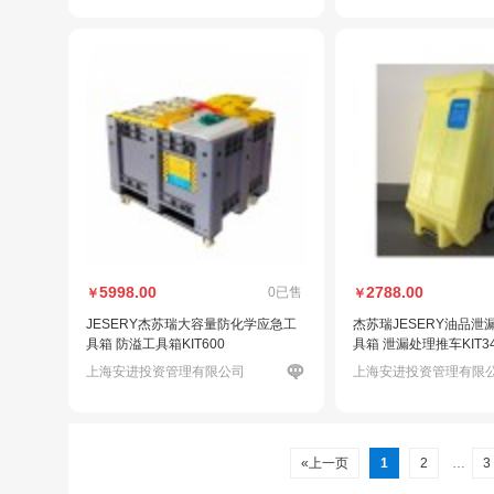
5998.00
2788.00
0已售
￥
￥
JESERY杰苏瑞大容量防化学应急工
杰苏瑞JESERY油品泄
具箱 防溢工具箱KIT600
具箱 泄漏处理推车KIT3
上海安进投资管理有限公司
上海安进投资管理有限
«上一页
1
2
…
3