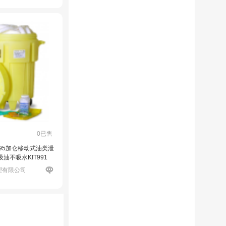
0已售
瑞 95加仑移动式油类泄
油不吸水KIT991
理有限公司