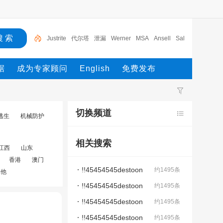
Justrite
代尔塔
泄漏
Werner
MSA
Ansell
Sal
a
杜邦
锁具
Masterlock
据
成为专家顾问
English
免费发布
切换频道
逃生
机械防护
相关搜索
江西
山东
香港
澳门
!!45454545destoon
约1495条
其他
4222destoon#9
!!45454545destoon
约1495条
4224
!!45454545destoon
约1495条
4224destoon
!!45454545destoon
约1495条