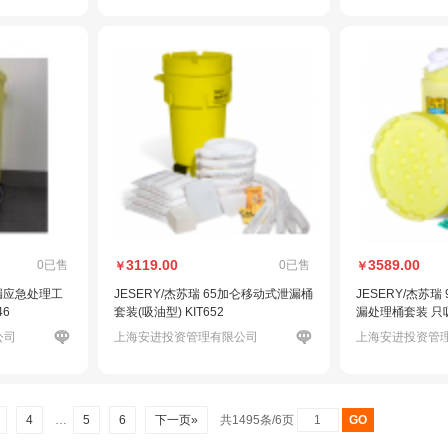
3119.00
3589.00
0已售
0已售
￥
￥
漏应急处理工
JESERY/杰苏瑞 65加仑移动式泄漏桶
JESERY/杰苏
46
套装(吸油型) KIT652
漏处理桶套装 只吸
公司
上海安进投资管理有限公司
上海安进投资管
4
…
5
6
下一页»
共1495条/6页