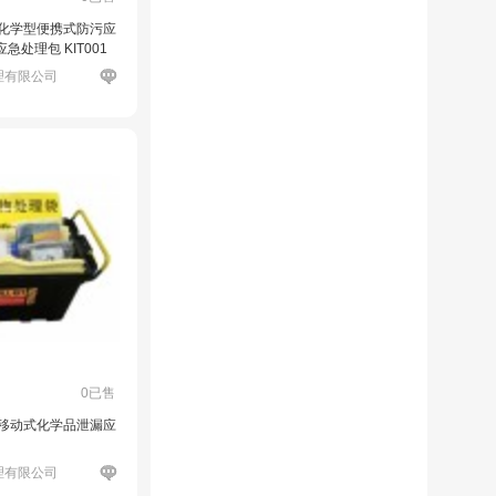
瑞 化学型便携式防污应
急处理包 KIT001
理有限公司
0已售
瑞 移动式化学品泄漏应
理有限公司