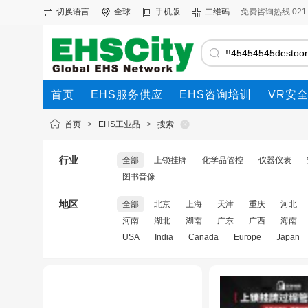
切换语言
全球
手机版
二维码
免费咨询热线 021-69
首页
EHS服务供应
EHS咨询培训
VR安
首页
>
EHS工业品
>
搜索
行业
全部
上锁挂牌
化学品管控
仪器仪表
图书音像
地区
全部
北京
上海
天津
重庆
河北
河南
湖北
湖南
广东
广西
海南
USA
India
Canada
Europe
Japan