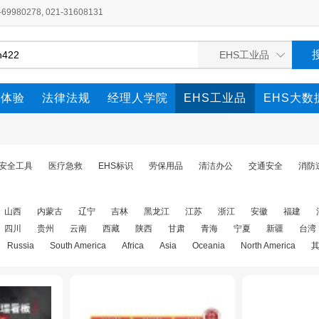
980278, 021-31608131
全体验
法律法规
经理人学院
EHS工业品
EHS大数
安全工具
医疗急救
EHS标识
劳保用品
清洁办公
交通安全
消防
山西
内蒙古
辽宁
吉林
黑龙江
江苏
浙江
安徽
福建
四川
贵州
云南
西藏
陕西
甘肃
青海
宁夏
新疆
台湾
Russia
South America
Africa
Asia
Oceania
North America