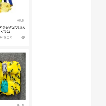
0已售
瑞 95加仑移动式泄漏处
KIT992
理有限公司
0已售