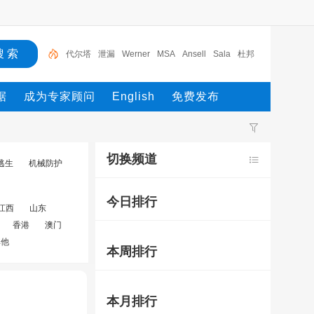
代尔塔
泄漏
Werner
MSA
Ansell
Sala
杜邦
锁具
Masterlock
Justrite
代尔塔
据
成为专家顾问
English
免费发布
切换频道
逃生
机械防护
今日排行
江西
山东
香港
澳门
其他
本周排行
本月排行