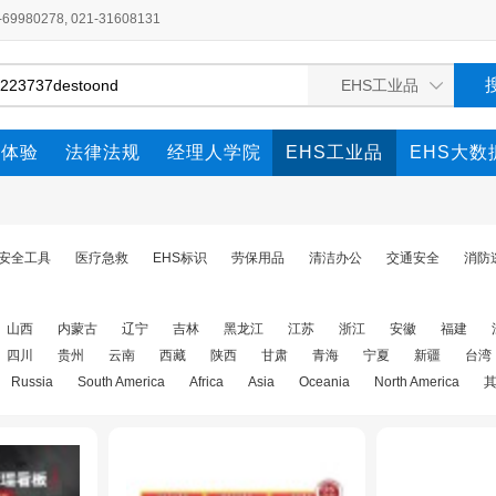
980278, 021-31608131
全体验
法律法规
经理人学院
EHS工业品
EHS大数
安全工具
医疗急救
EHS标识
劳保用品
清洁办公
交通安全
消防
山西
内蒙古
辽宁
吉林
黑龙江
江苏
浙江
安徽
福建
四川
贵州
云南
西藏
陕西
甘肃
青海
宁夏
新疆
台湾
Russia
South America
Africa
Asia
Oceania
North America