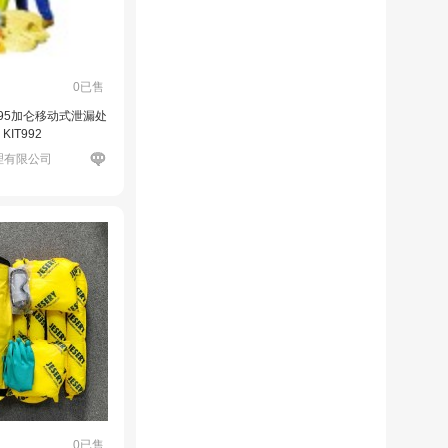
0已售
瑞 95加仑移动式泄漏处
KIT992
理有限公司
0已售