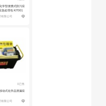
瑞 化学型便携式防污应
急处理包 KIT001
理有限公司
0已售
瑞 移动式化学品泄漏应
理有限公司