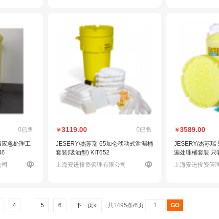
3119.00
3589.00
0已售
0已售
￥
￥
漏应急处理工
JESERY/杰苏瑞 65加仑移动式泄漏桶
JESERY/杰苏
46
套装(吸油型) KIT652
漏处理桶套装 只吸
公司
上海安进投资管理有限公司
上海安进投资管
4
…
5
6
下一页»
共1495条/6页