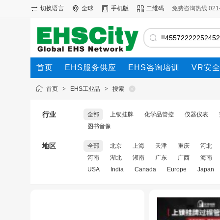
切换语言
全球
手机版
二维码
免费咨询热线 021-69
首页
EHS服务供应
EHS咨询培训
VR安
首页
>
EHS工业品
>
搜索
行业
全部
上锁挂牌
化学品管控
仪器仪表
图书音像
地区
全部
北京
上海
天津
重庆
河北
河南
湖北
湖南
广东
广西
海南
USA
India
Canada
Europe
Japan