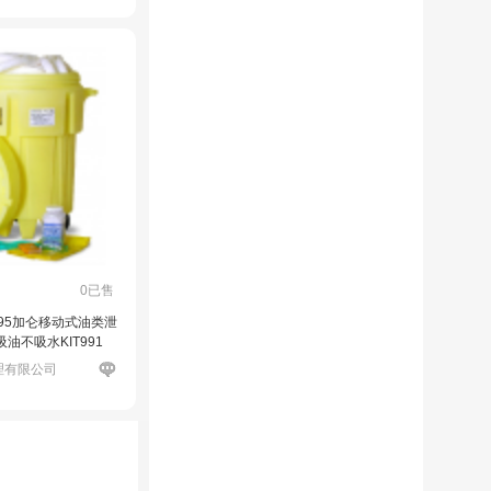
0已售
瑞 95加仑移动式油类泄
油不吸水KIT991
理有限公司