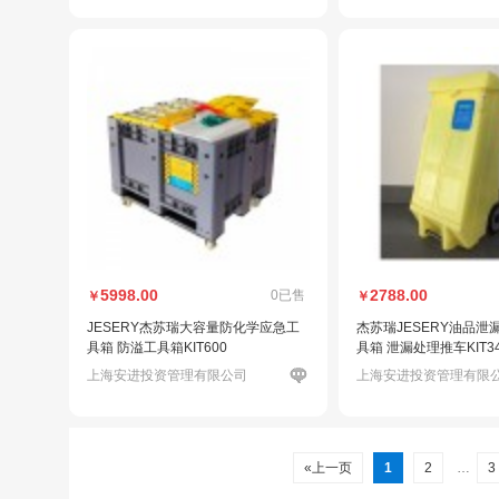
5998.00
2788.00
0已售
￥
￥
JESERY杰苏瑞大容量防化学应急工
杰苏瑞JESERY油品泄
具箱 防溢工具箱KIT600
具箱 泄漏处理推车KIT3
上海安进投资管理有限公司
上海安进投资管理有限
«上一页
1
2
…
3