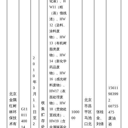
化液）、
H
（精
W11
（蒸）馏残
渣）、
HW
（染料、
12
涂料废
物）、
HW
（有机树
13
脂类废
物）、
HW
2
（新化学
14
0
药品废
1
物）、
HW
0
（感光材
16
年
料废物）、
15611
3
（表
HW17
北京
月
98399
面处理废
金隅
北京
1
2
收
物）、
HW
红树
市昌
1
60755
集
G11
（焚烧处
18
林环
日
1000
平区
张桂
475
贮
011
置残渣）、
保技
至
00
马池
金、
废油
存
400
（含
HW19
术有
口北
刘倩
2
咨
处
14
金属羰基化