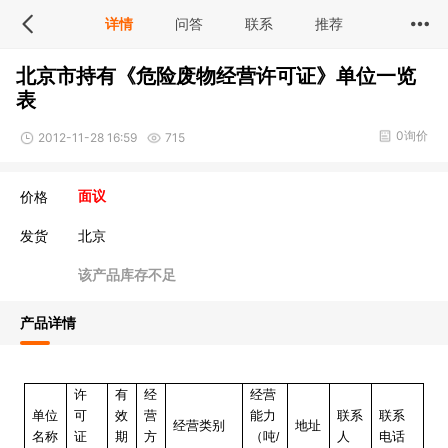
详情
问答
联系
推荐
北京市持有《危险废物经营许可证》单位一览
表
0询价
2012-11-28 16:59
715
价格
面议
发货
北京
该产品库存不足
产品详情
许
有
经
经营
单位
可
效
营
能力
联系
联系
经营类别
地址
名称
证
期
方
（吨
人
电话
/