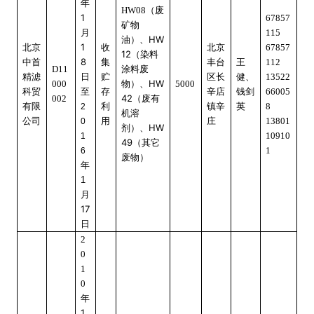
年
HW08
（废
1
67857
矿物
月
115
HW
油）、
1
北京
收
北京
67857
12
（染料
8
中首
集
丰台
王
112
涂料废
D11
日
精滤
贮
区长
健、
13522
物）、
HW
000
5000
科贸
至
存
辛店
钱剑
66005
42
（废有
002
有限
利
镇辛
英
8
2
机溶
公司
用
庄
13801
0
剂）、
HW
10910
1
49
（其它
1
6
废物）
年
1
月
17
日
2
0
1
0
年
1