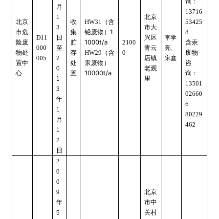
询：
月
13716
北京
1
北京
收
HW31
（含
53425
市大
3
1
市危
集
铅废物）
8
D11
日
兴区
李学
1000t/a
含汞
险废
贮
2100
000
至
青云
亮、
废物
物处
存
HW29
（含
0
005
店镇
宋鑫
2
咨
置中
处
汞废物）
老观
0
10000t/a
询：
心
置
里
1
13501
3
02660
年
6
1
80229
月
462
1
2
日
2
0
0
9
北京
年
市中
关村
5