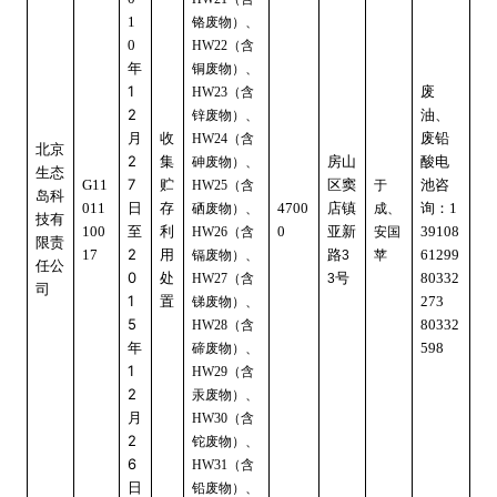
1
铬废物）、
0
（含
HW22
年
铜废物）、
1
（含
废
HW23
2
锌废物）、
油、
月
收
（含
废铅
HW24
北京
2
集
砷废物）、
房山
酸电
生态
7
G11
贮
（含
区窦
于
池咨
HW25
岛科
日
011
存
硒废物）、
4700
店镇
成、
询：1
技有
100
至
利
（含
0
亚新
安国
39108
HW26
限责
2
17
用
镉废物）、
路
苹
61299
3
任公
0
处
（含
号
80332
HW27
3
司
1
置
锑废物）、
273
5
（含
80332
HW28
年
碲废物）、
598
1
（含
HW29
2
汞废物）、
月
（含
HW30
2
铊废物）、
6
（含
HW31
日
铅废物）、