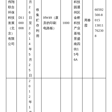
伟翔
月
科技
联合
园通
2
收
60592
环保
州区
6
集
500-8
科技
D11
日
HW49
（废
金桥
贮
周春
015
发展
000
至
弃的印刷
1000
科技
存
霞
13811
（北
008
电路板）
产业
2
利
76230
京）
基地
0
用
8
有限
景盛
1
公司
南四
4
年
街
1
号
5
5
月
6A
2
5
日
2
0
1
2
年
1