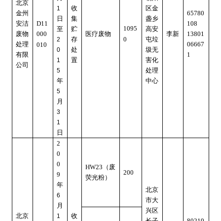
北京
收
区金
1
金州
65780
日
集
盏乡
安洁
D11
108
1095
至
贮
高安
废物
000
医疗废物
李新
13801
存
0
屯垃
2
处理
06667
010
处
圾无
0
有限
1
置
害化
1
公司
处理
5
年
中心
5
月
3
1
日
2
0
0
HW23
（废
200
9
荧光粉）
年
北京
6
市大
月
兴区
北京
收
1
长子
80219