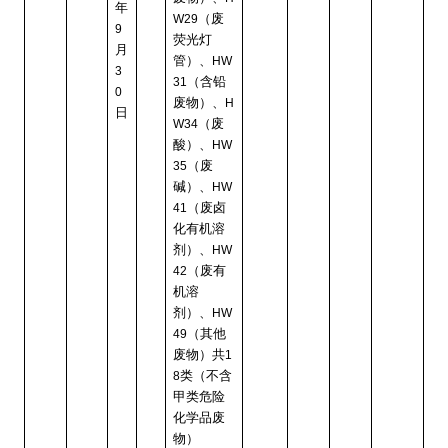
年
（废
W29
9
荧光灯
月
管）、
HW
3
（含铅
31
0
废物）、
H
日
（废
W34
酸）、
HW
（废
35
碱）、
HW
（废卤
41
化有机溶
剂）、
HW
（废有
42
机溶
剂）、
HW
（其他
49
废物）共
1
类（不含
8
甲类危险
化学品废
物）