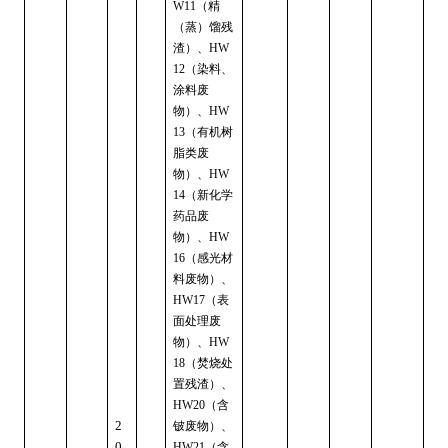
（精
W11
（蒸）馏残
渣）、
HW
（染料、
12
涂料废
物）、
HW
（有机树
13
脂类废
物）、
HW
（新化学
14
药品废
物）、
HW
（感光材
16
料废物）、
（表
HW17
面处理废
物）、
HW
（焚烧处
18
置残渣）、
（含
HW20
2
铍废物）、
0
（含
HW21