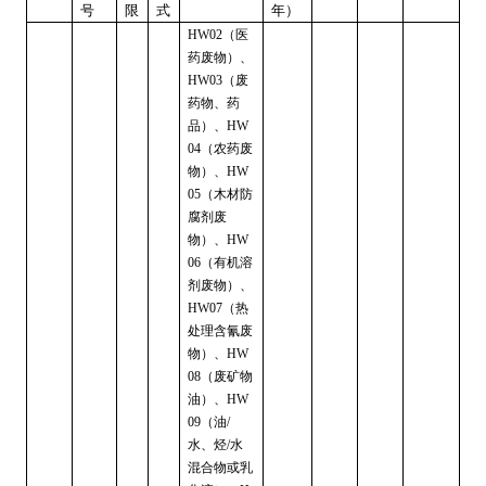
号
限
式
年）
（医
HW02
药废物）、
（废
HW03
药物、药
品）、
HW
（农药废
04
物）、
HW
（木材防
05
腐剂废
物）、
HW
（有机溶
06
剂废物）、
（热
HW07
处理含氰废
物）、
HW
（废矿物
08
油）、
HW
（油
09
/
水、烃
水
/
混合物或乳