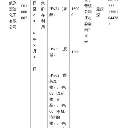
航兴
日
集
D11
营镇
232
HW34
（废
1600
宏达
至
贮
孟庆
000
公和
13901
酸）
0
化工
存
深
2
007
庄村
04478
有限
利
0
委会
1
公司
用
1
南
7
4
10
年
米
5
HW35
（废
月
1200
碱）
3
1
日
HW02
（医
药废
物）、
HW
（废药
03
物、药
品）、
HW
（有机
06
溶剂废
物）、
HW