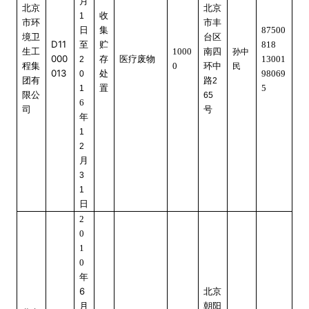
月
北京
北京
收
1
市环
市丰
日
集
87500
境卫
台区
D11
至
贮
818
生工
1000
南四
孙中
000
存
医疗废物
13001
2
程集
0
环中
民
013
处
98069
0
团有
路
2
置
5
1
限公
65
6
司
号
年
1
2
月
3
1
日
2
0
1
0
年
6
北京
月
朝阳