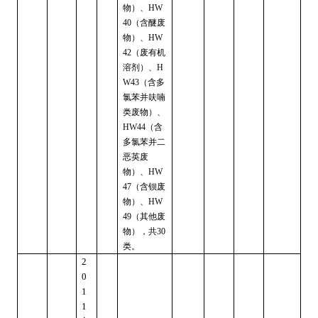
物）、
HW
（含醚废
40
物）、
HW
（废有机
42
溶剂）、
H
（含多
W43
氯苯并呋喃
类废物）、
（含
HW44
多氯苯并二
恶英废
物）、
HW
（含钡废
47
物）、
HW
（其他废
49
物），共
30
类。
2
0
1
1