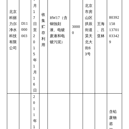
月
北京
北京
市房
1
收
80392
科丽
HW17
（含
山区
7
集
D11
力尔
日
铜蚀刻
拱辰
王海
158
贮
3000
000
净水
至
液、电镀
街道
、吕
13701
存
0
科技
003
废液和电
昊天
亚林
03342
2
利
有限
镀污泥）
北大
9
0
用
公司
街
1
6
号
5
3
年
1
月
1
6
日
2
0
1
含铅
1
废物
年
咨
1