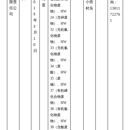
限责
小营
0
询：
置
合物废
任公
1
村东
13811
物）、
HW
司
5
72276
（含砷废
24
年
1
物）、
HW
3
（无机氟
32
月
化物废
1
物）、
HW
0
（无机氰
33
日
化物废
物）、
HW
（废
34
酸）、
HW
（废
35
碱）、
HW
（有机磷
37
化合物废
物）、
HW
（有机氰
38
化物废
物）、
HW
（含酚废
39