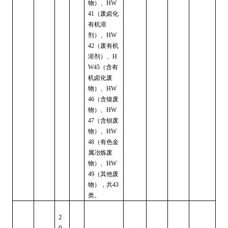
物）、
HW
（废卤化
41
有机溶
剂）、
HW
（废有机
42
溶剂）、
H
（含有
W45
机卤化废
物）、
HW
（含镍废
46
物）、
HW
（含钡废
47
物）、
HW
（有色金
48
属冶炼废
物）、
HW
（其他废
49
物），共
43
类。
2
0