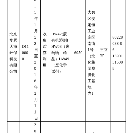
1
1
大兴
年
区安
定镇
1
月
工业
北京
收
HW42(
废
东区
80228
1
)
华腾
集
有机溶剂
南街
038-8
2
天海
D11
贮
HW03
（废
日
号
王立
6
1
环保
000
存
药物、药
6050
至
（北
军
13901
科技
011
利
品）
HW49
化集
31508
2
有限
用
（废化学
团华
9
0
公司
试剂）
腾化
1
工基
6
年
地
1
内）
月
1
1
日
2
0