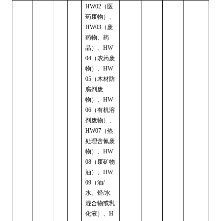
（医
HW02
药废物）、
（废
HW03
药物、药
品）、
HW
（农药废
04
物）、
HW
（木材防
05
腐剂废
物）、
HW
（有机溶
06
剂废物）、
（热
HW07
处理含氰废
物）、
HW
（废矿物
08
油）、
HW
（油
09
/
水、烃
水
/
混合物或乳
化液）、
H