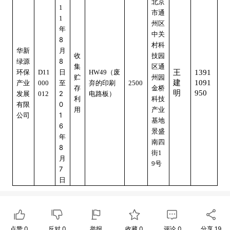
北京
1
市通
1
州区
年
中关
8
村科
月
华新
收
技园
8
绿源
集
区通
日
环
保
D11
HW49
（废
王
1391
贮
州园
建
1091
产业
000
至
弃的印刷
2500
存
金桥
明
950
2
发展
012
电路板）
利
科技
0
有限
用
产业
1
公司
基地
6
景盛
年
南四
8
街1
月
9号
7
日
点赞
0
反对
0
举报
收藏
0
评论
0
分享
19