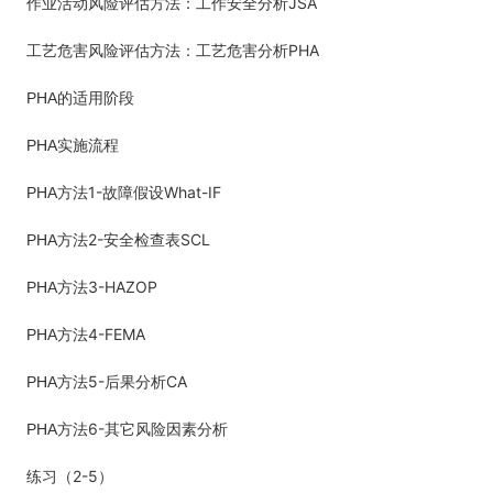
JSA
作业活动风险评估方法：工作安全分析
PHA
工艺危害风险评估方法：工艺危害分析
PHA
的适用阶段
PHA
实施流程
1-
What-IF
PHA
方法
故障假设
2-
SCL
PHA
方法
安全检查表
3-HAZOP
PHA
方法
4-FEMA
PHA
方法
5-
CA
PHA
方法
后果分析
6-
PHA
方法
其它风险因素分析
2-5
练习（
）