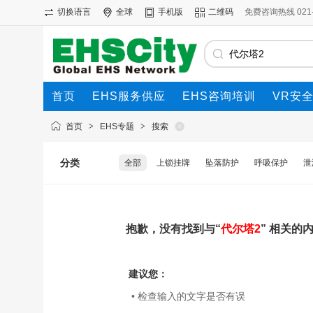
切换语言
全球
手机版
二维码
免费咨询热线 021-69
首页
EHS服务供应
EHS咨询培训
VR安
首页
>
EHS专题
>
搜索
分类
全部
上锁挂牌
坠落防护
呼吸保护
泄
抱歉，没有找到与“
代尔塔2
” 相关的
建议您：
• 检查输入的文字是否有误