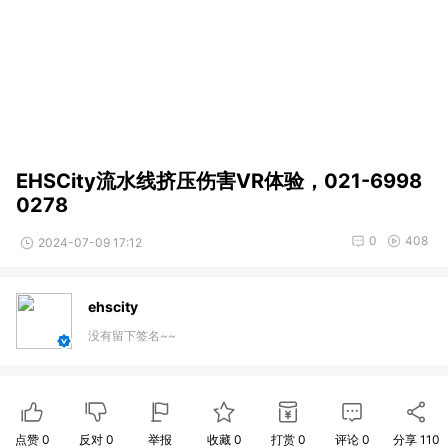
EHSCity流水线挤压伤害VR体验，021-6998
0278
0
408
2024-07-09 17:12
ehscity
没有留下签名~~
点赞
0
反对
0
举报
收藏
0
打赏
0
评论
0
分享
110