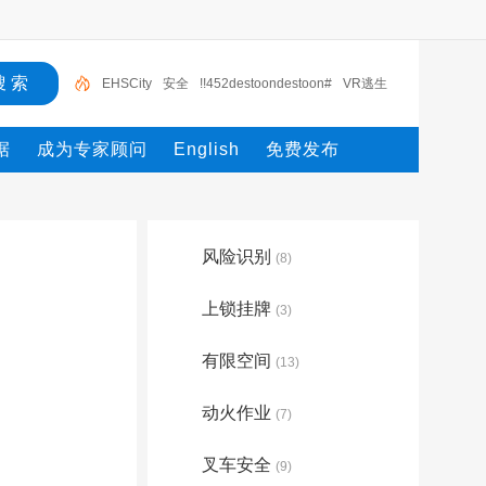
EHSCity
安全
!!452destoondestoon#
VR逃生
触电
!!45destoon4422222222
!!452452destoon2
据
成为专家顾问
English
免费发布
22575destoon#9
应急
PPE
ehs
风险识别
(8)
上锁挂牌
(3)
有限空间
(13)
动火作业
(7)
叉车安全
(9)