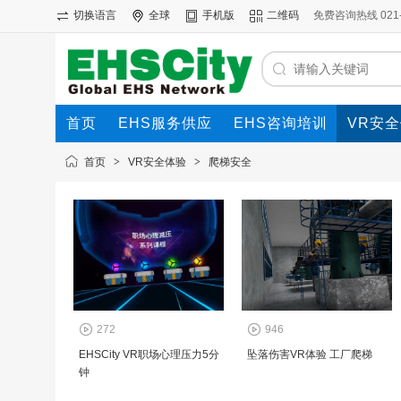
切换语言
全球
手机版
二维码
免费咨询热线 021-69
首页
EHS服务供应
EHS咨询培训
VR安
首页
>
VR安全体验
>
爬梯安全
272
946
EHSCity VR职场心理压力5分
坠落伤害VR体验 工厂爬梯
钟