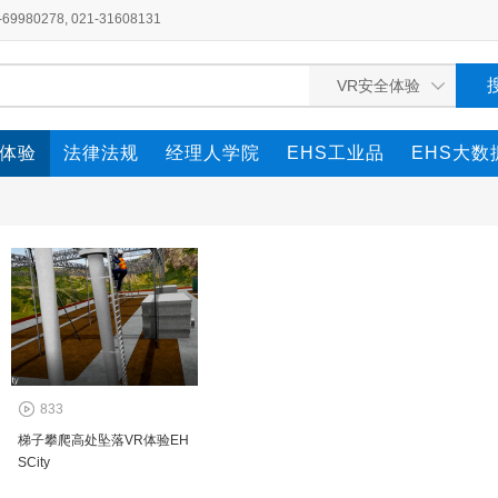
980278, 021-31608131
全体验
法律法规
经理人学院
EHS工业品
EHS大数
833
梯子攀爬高处坠落VR体验EH
SCity