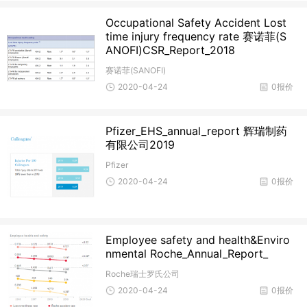
Occupational Safety Accident Lost
time injury frequency rate 赛诺菲(S
ANOFI)CSR_Report_2018
赛诺菲(SANOFI)
2020-04-24
0报价
Pfizer_EHS_annual_report 辉瑞制药
有限公司2019
Pfizer
2020-04-24
0报价
Employee safety and health&Enviro
nmental Roche_Annual_Report_
Roche瑞士罗氏公司
2020-04-24
0报价