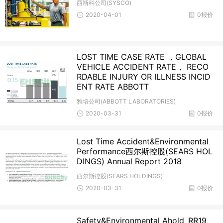
西斯科公司(SYSCO)
2020-04-01
0报价
LOST TIME CASE RATE ，GLOBAL
VEHICLE ACCIDENT RATE， RECO
RDABLE INJURY OR ILLNESS INCID
ENT RATE ABBOTT
雅培公司(ABBOTT LABORATORIES)
2020-03-31
0报价
Lost Time Accident&Environmental
Performance西尔斯控股(SEARS HOL
DINGS) Annual Report 2018
西尔斯控股(SEARS HOLDINGS)
2020-03-31
0报价
Safety&Environmental Ahold_RR19_