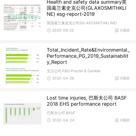
Health and safety data summary英
国葛兰素史克公司(GLAXOSMITHKLI
NE) esg-report-2019
英国葛兰素史克公司(GLAXOSMITHKLINE)
2020-09-22
0报价
Total_Incident_Rate&Environmental_
Performance_PG_2019_Sustainabilit
y_Report
宝洁公司 P&G Procter & Gamble
2020-04-26
0报价
Lost time injuries, 巴斯夫公司 BASF
2018 EHS performance report
巴斯夫公司 BASF
2020-04-24
0报价